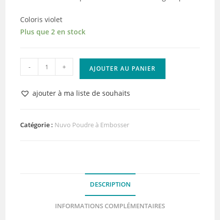
Coloris violet
Plus que 2 en stock
quantité
-
+
AJOUTER AU PANIER
de
Nuvo
ajouter à ma liste de souhaits
Poudre
à
Embosser
Catégorie :
Nuvo Poudre à Embosser
Purple
Haze
DESCRIPTION
INFORMATIONS COMPLÉMENTAIRES