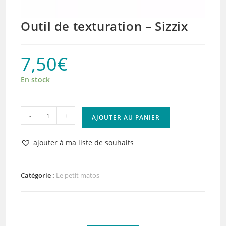
Outil de texturation – Sizzix
7,50
€
En stock
quantité
-
+
AJOUTER AU PANIER
de
Outil
ajouter à ma liste de souhaits
de
texturation
-
Catégorie :
Le petit matos
Sizzix