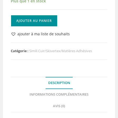
Plus que 1 en stock
quantité
AJOUTER AU PANIER
de
Papier
ajouter à ma liste de souhaits
Bois
Marron
Adhésif
Catégorie :
Simili Cuir/Skivertex/Matières Adhésives
Lilly
Pot'Colle
DESCRIPTION
INFORMATIONS COMPLÉMENTAIRES
AVIS (0)