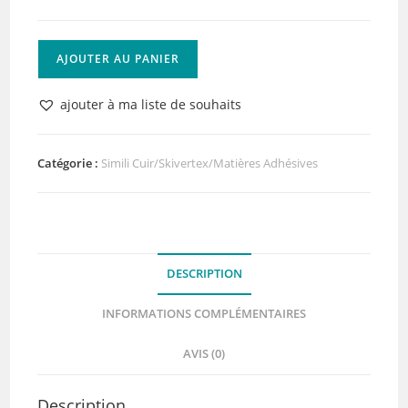
quantité
AJOUTER AU PANIER
de
Papier
ajouter à ma liste de souhaits
Bois
Noisette
Adhésif
Catégorie :
Simili Cuir/Skivertex/Matières Adhésives
Lilly
Pot'Colle
DESCRIPTION
INFORMATIONS COMPLÉMENTAIRES
AVIS (0)
Description