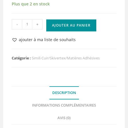
Plus que 2 en stock
quantité
-
+
AJOUTER AU PANIER
de
Papier
ajouter à ma liste de souhaits
Tissé
Grenadine
Adhésif
Catégorie :
Simili Cuir/Skivertex/Matières Adhésives
Lilly
Pot'Colle
DESCRIPTION
INFORMATIONS COMPLÉMENTAIRES
AVIS (0)