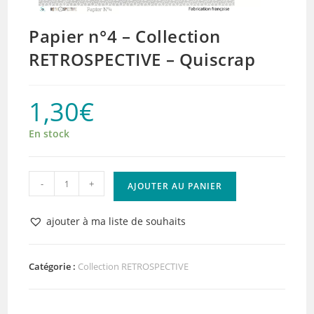
Papier n°4 – Collection
RETROSPECTIVE – Quiscrap
1,30
€
En stock
quantité
-
+
AJOUTER AU PANIER
de
Papier
ajouter à ma liste de souhaits
n°4
–
Collection
Catégorie :
Collection RETROSPECTIVE
RETROSPECTIVE
-