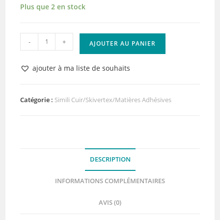
Plus que 2 en stock
quantité
-
+
AJOUTER AU PANIER
de
Papier
ajouter à ma liste de souhaits
Tissé
Vert
Anis
Catégorie :
Simili Cuir/Skivertex/Matières Adhésives
Adhésif
Lilly
Pot'Colle
DESCRIPTION
INFORMATIONS COMPLÉMENTAIRES
AVIS (0)