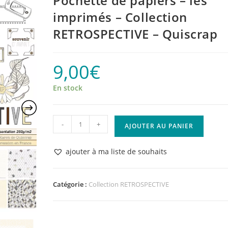
Pochette de papiers – les
imprimés – Collection
RETROSPECTIVE – Quiscrap
9,00
€
En stock
quantité
-
+
AJOUTER AU PANIER
de
Pochette
ajouter à ma liste de souhaits
de
papiers
–
Catégorie :
Collection RETROSPECTIVE
les
imprimés
–