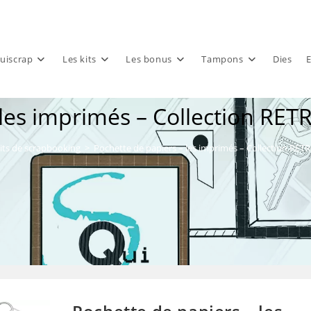
uiscrap
Les kits
Les bonus
Tampons
Dies
E
 les imprimés – Collection RE
its de scrapbooking
>
Pochette de papiers – les imprimés – Collection RE