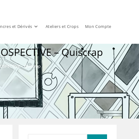
ncres et Dérivés
Ateliers et Crops
Mon Compte
TROSPECTIVE – Quiscrap
TROSPECTIVE – Quiscrap
Rechercher