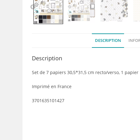
DESCRIPTION
INFO
Description
Set de 7 papiers 30,5*31,5 cm recto/verso, 1 papie
Imprimé en France
3701635101427