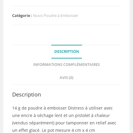
à
embosser
Ranger
Catégorie :
Nuvo Poudre à Embosser
-
Distress
Speckled
Egg
DESCRIPTION
14
g
INFORMATIONS COMPLÉMENTAIRES
AVIS (0)
Description
14 g de poudre à embosser Distress à utiliser avec
une encre à séchage lent et un pistolet à chaleur
(vendus séparément) pour tamponner en relief avec
un effet glacé. Le pot mesure 4 cm x 4 cm