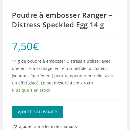
Poudre à embosser Ranger –
Distress Speckled Egg 14 g
7,50
€
14 g de poudre à embosser Distress à utiliser avec
une encre à séchage lent et un pistolet à chaleur
(vendus séparément) pour tamponner en relief avec
un effet glacé. Le pot mesure 4 cm x 4 cm
Plus que 1 en stock
quantité
AJOUTER AU PANIER
de
Poudre
ajouter à ma liste de souhaits