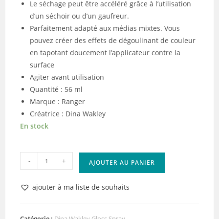
Le séchage peut être accéléré grâce à l’utilisation
d’un séchoir ou d’un gaufreur.
Parfaitement adapté aux médias mixtes. Vous
pouvez créer des effets de dégoulinant de couleur
en tapotant doucement l’applicateur contre la
surface
Agiter avant utilisation
Quantité : 56 ml
Marque : Ranger
Créatrice : Dina Wakley
En stock
quantité
-
+
AJOUTER AU PANIER
de
Ranger
ajouter à ma liste de souhaits
•
Dina
Wakley
Catégorie :
Dina Wakley Gloss Spray