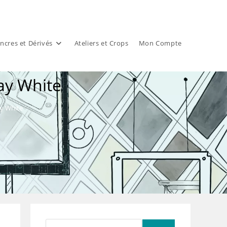
ncres et Dérivés
Ateliers et Crops
Mon Compte
ay White
ay White
Rechercher