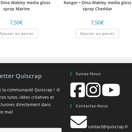
 Dina Wakley media gloss
Ranger • Dina Wakley media gloss
spray Marine
spray Cheddar
7,50
€
7,50
€
Ajouter au panier
Ajouter au panier
Suivez-Nous
etter Quiscrap
z la communauté Quiscrap ! 🎨
os tutos, idées créatives et
xclusives directement dans
Contactez-Nous
te mail
contact@quiscrap.fr