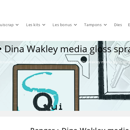
uiscrap
Les kits
Les bonus
Tampons
Dies
E
• Dina Wakley media gloss spr
couvrez nos kits de scrapbooking
>
Ranger • Dina Wakley media gloss spr