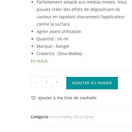
Parfaitement adapté aux médias mixtes. Vous
pouvez créer des effets de dégoulinant de
couleur en tapotant doucement l’applicateur
contre la surface
Agiter avant utilisation
Quantité : 56 ml
Marque : Ranger
Créatrice : Dina Wakley
En stock
quantité
-
+
AJOUTER AU PANIER
de
Ranger
ajouter à ma liste de souhaits
•
Dina
Wakley
Catégorie :
Dina Wakley Gloss Spray
media
gloss