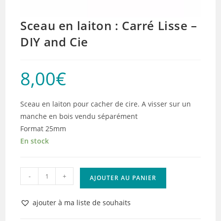
Sceau en laiton : Carré Lisse –
DIY and Cie
8,00
€
Sceau en laiton pour cacher de cire. A visser sur un
manche en bois vendu séparément
Format 25mm
En stock
quantité
-
+
AJOUTER AU PANIER
de
Sceau
ajouter à ma liste de souhaits
en