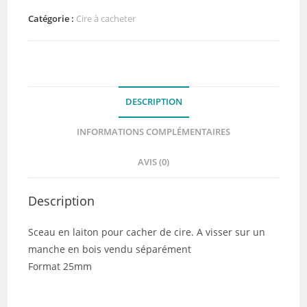
laiton
:
Catégorie :
Cire à cacheter
Carré
Lisse
-
DIY
DESCRIPTION
and
Cie
INFORMATIONS COMPLÉMENTAIRES
AVIS (0)
Description
Sceau en laiton pour cacher de cire. A visser sur un
manche en bois vendu séparément
Format 25mm