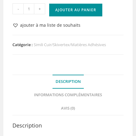
quantité
-
+
AJOUTER AU PANIER
de
Skivertex
ajouter à ma liste de souhaits
Grey
Adhésif
Lilly
Catégorie :
Simili Cuir/Skivertex/Matières Adhésives
Pot'Colle
DESCRIPTION
INFORMATIONS COMPLÉMENTAIRES
AVIS (0)
Description