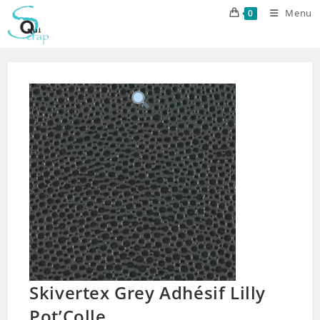
Skip
Menu
0
to
content
Skivertex Grey Adhésif Lilly
Pot’Colle