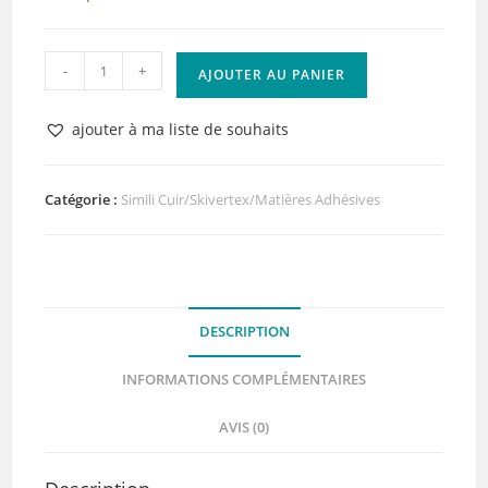
quantité
-
+
AJOUTER AU PANIER
de
Skivertex
ajouter à ma liste de souhaits
Rouge
Lisse
Adhésif
Catégorie :
Simili Cuir/Skivertex/Matières Adhésives
Lilly
Pot'Colle
DESCRIPTION
INFORMATIONS COMPLÉMENTAIRES
AVIS (0)