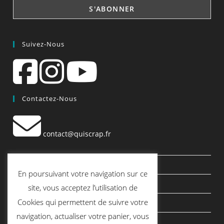
Suivez-Nous
Contactez-Nous
contact@quiscrap.fr
Les Fiches Techniques et les Tutos
En poursuivant votre navigation sur ce
Le Blog
site, vous acceptez l’utilisation de
Cookies qui permettent de suivre votre
Conditions générales de vente
navigation, actualiser votre panier, vous
Mentions légales