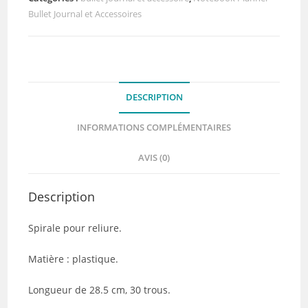
Bullet Journal et Accessoires
à
choisir
dans
le
menu
DESCRIPTION
déroulant)
Zibuline
INFORMATIONS COMPLÉMENTAIRES
AVIS (0)
Description
Spirale pour reliure.
Matière : plastique.
Longueur de 28.5 cm, 30 trous.