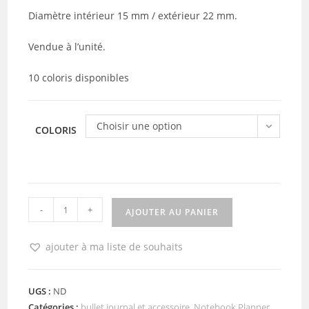
Diamètre intérieur 15 mm / extérieur 22 mm.
Vendue à l’unité.
10 coloris disponibles
Choisir une option
COLORIS
quantité
-
+
AJOUTER AU PANIER
de
Spirale
ajouter à ma liste de souhaits
plastique
pour
reliure
UGS :
ND
Catégories :
bullet journal et accessoire
,
Notebook Planner
(coloris