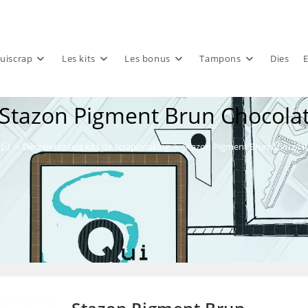
uiscrap
Les kits
Les bonus
Tampons
Dies
E
Stazon Pigment Brun Chocola
>
Découvrez nos kits de scrapbooking
>
Stazon Pigment Brun Chocolat