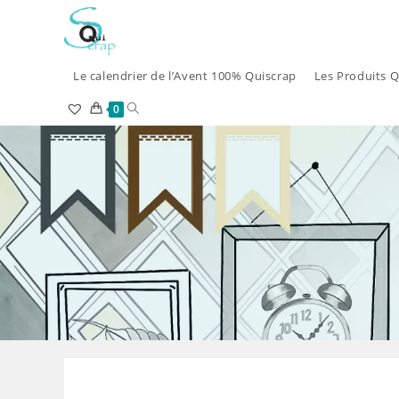
Skip
to
content
Le calendrier de l’Avent 100% Quiscrap
Les Produits Q
Toggle
0
website
search