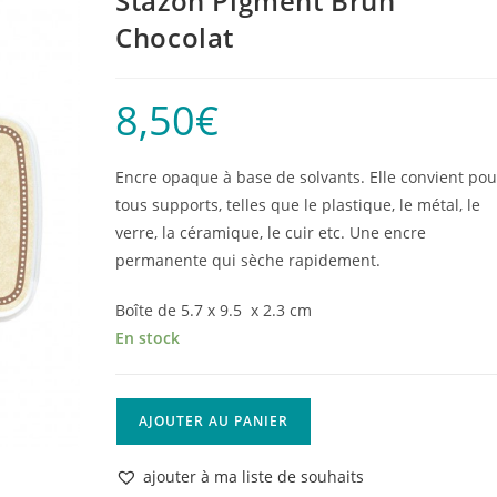
Stazon Pigment Brun
Chocolat
8,50
€
Encre opaque à base de solvants. Elle convient pou
tous supports, telles que le plastique, le métal, le
verre, la céramique, le cuir etc. Une encre
permanente qui sèche rapidement.
Boîte de 5.7 x 9.5 x 2.3 cm
En stock
quantité
AJOUTER AU PANIER
de
Stazon
ajouter à ma liste de souhaits
Pigment