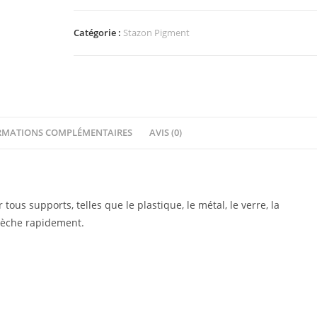
Brun
Chocolat
Catégorie :
Stazon Pigment
RMATIONS COMPLÉMENTAIRES
AVIS (0)
ous supports, telles que le plastique, le métal, le verre, la
sèche rapidement.