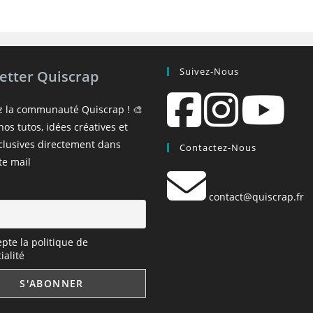
Suivez-Nous
etter Quiscrap
z la communauté Quiscrap ! 🎨
os tutos, idées créatives et
xclusives directement dans
Contactez-Nous
te mail
contact@quiscrap.fr
epte la politique de
ialité