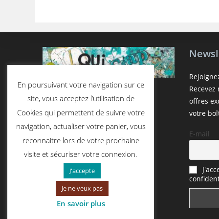
Newsl
Rejoigne
En poursuivant votre navigation sur ce
Recevez n
site, vous acceptez l’utilisation de
offres e
Cookies qui permettent de suivre votre
votre boî
navigation, actualiser votre panier, vous
E-mail
reconnaitre lors de votre prochaine
visite et sécuriser votre connexion.
J'acc
J'accepte
confident
Je ne veux pas
En savoir plus