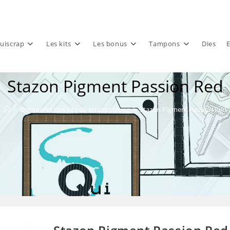
uiscrap
Les kits
Les bonus
Tampons
Dies
E
Stazon Pigment Passion Red
>
Découvrez nos kits de scrapbooking
>
Stazon Pigment Passion Red