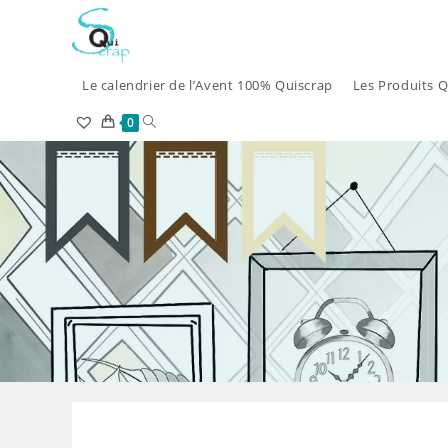
Skip
to
content
Le calendrier de l’Avent 100% Quiscrap
Les Produits Q
Toggle
0
website
search