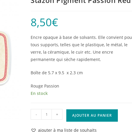
Stazon Pigment Passion Red
8,50
€
Encre opaque à base de solvants. Elle convient pou
tous supports, telles que le plastique, le métal, le
verre, la céramique, le cuir etc. Une encre
permanente qui sèche rapidement.
Boîte de 5.7 x 9.5 x 2.3 cm
Rouge Passion
En stock
quantité
-
+
AJOUTER AU PANIER
de
Stazon
ajouter à ma liste de souhaits