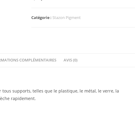
Pigment
Passion
Red
Catégorie :
Stazon Pigment
RMATIONS COMPLÉMENTAIRES
AVIS (0)
ous supports, telles que le plastique, le métal, le verre, la
sèche rapidement.