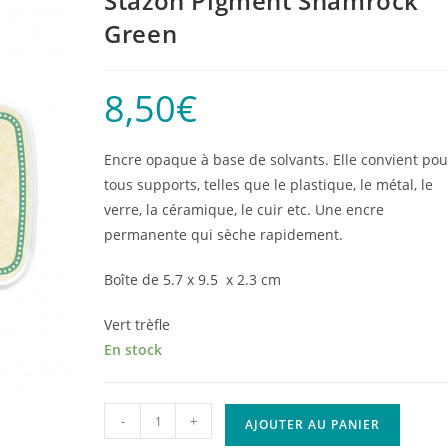
Stazon Pigment Shamrock
Green
8,50
€
Encre opaque à base de solvants. Elle convient pou
tous supports, telles que le plastique, le métal, le
verre, la céramique, le cuir etc. Une encre
permanente qui sèche rapidement.
Boîte de 5.7 x 9.5 x 2.3 cm
Vert trèfle
En stock
quantité
-
+
AJOUTER AU PANIER
de