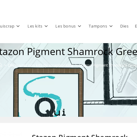
uiscrap
Les kits
Les bonus
Tampons
Dies
E
tazon Pigment Shamrock Gre
>
Découvrez nos kits de scrapbooking
>
Stazon Pigment Shamrock Gree