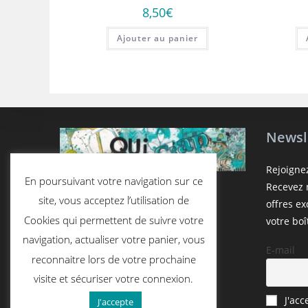
8,50
€
Ajouter au panier
Newsl
Rejoigne
En poursuivant votre navigation sur ce
Recevez n
site, vous acceptez l’utilisation de
offres e
Cookies qui permettent de suivre votre
votre boî
navigation, actualiser votre panier, vous
E-mail
reconnaitre lors de votre prochaine
visite et sécuriser votre connexion.
J'acc
J'accepte