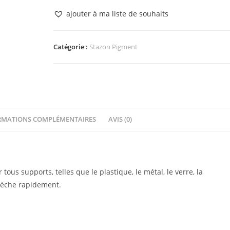
Stazon
ajouter à ma liste de souhaits
Pigment
Shamrock
Green
Catégorie :
Stazon Pigment
RMATIONS COMPLÉMENTAIRES
AVIS (0)
ous supports, telles que le plastique, le métal, le verre, la
sèche rapidement.