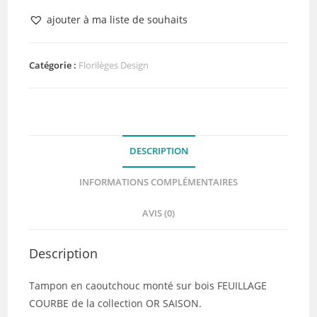
Tampon
ajouter à ma liste de souhaits
bois
Feuillage
Courbé
Catégorie :
Florilèges Design
Florilèges
Design
DESCRIPTION
INFORMATIONS COMPLÉMENTAIRES
AVIS (0)
Description
Tampon en caoutchouc monté sur bois FEUILLAGE
COURBE de la collection OR SAISON.