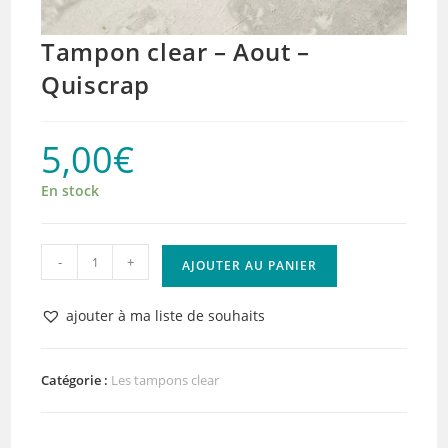
Tampon clear – Aout –
Quiscrap
5,00
€
En stock
quantité
-
+
AJOUTER AU PANIER
de
Tampon
ajouter à ma liste de souhaits
clear
-
Aout
Catégorie :
Les tampons clear
-
Quiscrap