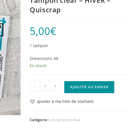
Tampon clear – HIVER –
Quiscrap
5,00
€
1 tampon
Dimensions A8
En stock
quantité
-
+
AJOUTER AU PANIER
de
Tampon
ajouter à ma liste de souhaits
clear
-
HIVER
Catégorie :
Les tampons clear
-