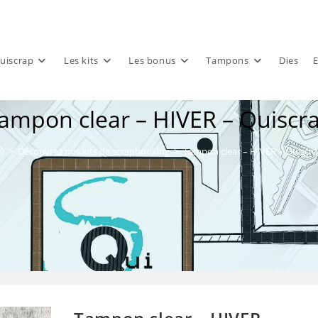
uiscrap
Les kits
Les bonus
Tampons
Dies
E
ampon clear – HIVER – Quiscr
>
Découvrez nos kits de scrapbooking
>
Tampon clear – HIVER – Quiscr