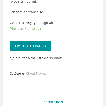
(bloc non fourni).
Fabrication française.
Collection Voyage imaginaire.
Plus que 1 en stock
quantité
AJOUTER AU PANIER
de
Tampon
ajouter à ma liste de souhaits
EZ
Cerf-
Volant
Catégorie :
Chou&Flowers
Chou&Flowers
DESCRIPTION