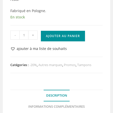
Fabriqué en Pologne.
En stock
quantité
-
+
AJOUTER AU PANIER
de
Tampon
ajouter à ma liste de souhaits
Vintage
Typewriter
ABstudio
Catégories :
-20%
,
Autres marques
,
Promos
,
Tampons
DESCRIPTION
INFORMATIONS COMPLÉMENTAIRES