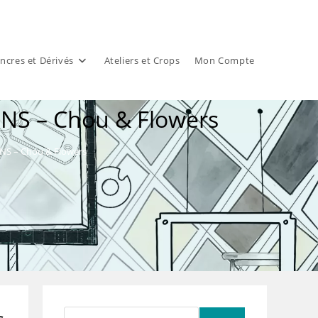
ncres et Dérivés
Ateliers et Crops
Mon Compte
ONS – Chou & Flowers
ONS – Chou & Flowers
Rechercher