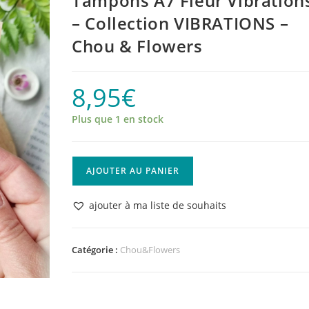
Tampons A7 Fleur Vibration
– Collection VIBRATIONS –
Chou & Flowers
8,95
€
Plus que 1 en stock
quantité
AJOUTER AU PANIER
de
Tampons
ajouter à ma liste de souhaits
A7
Fleur
Vibrations
Catégorie :
Chou&Flowers
-
Collection
VIBRATIONS