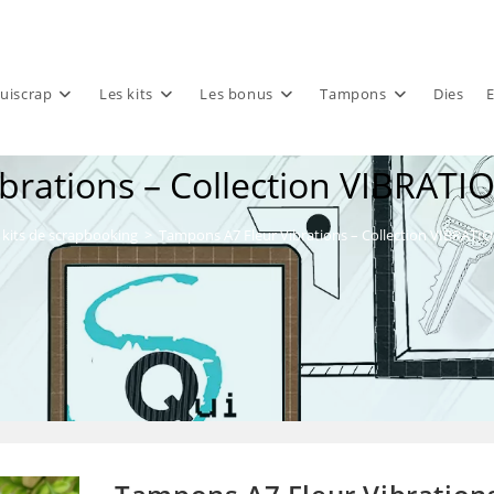
uiscrap
Les kits
Les bonus
Tampons
Dies
E
brations – Collection VIBRATI
kits de scrapbooking
>
Tampons A7 Fleur Vibrations – Collection VIBRATI