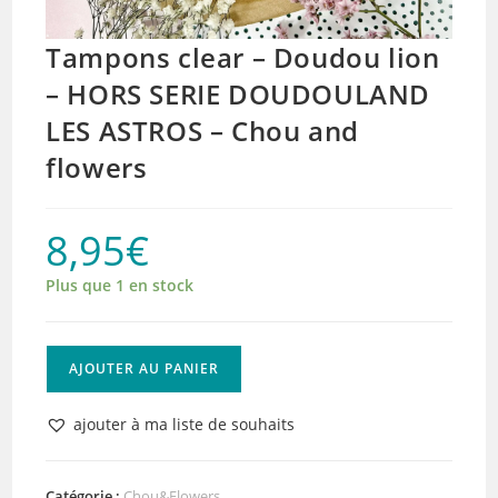
Tampons clear – Doudou lion
– HORS SERIE DOUDOULAND
LES ASTROS – Chou and
flowers
8,95
€
Plus que 1 en stock
quantité
AJOUTER AU PANIER
de
Tampons
ajouter à ma liste de souhaits
clear
-
Doudou
Catégorie :
Chou&Flowers