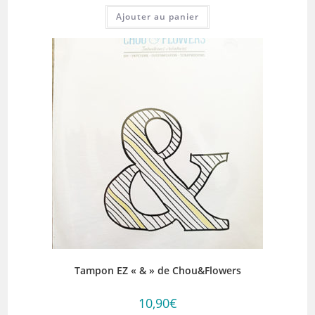
Ajouter au panier
Tampon EZ « & » de Chou&Flowers
10,90
€