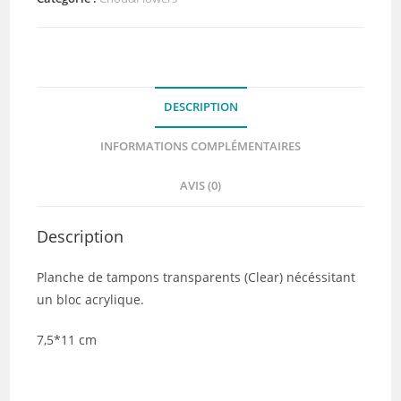
lion
-
HORS
SERIE
DESCRIPTION
DOUDOULAND
LES
INFORMATIONS COMPLÉMENTAIRES
ASTROS
-
AVIS (0)
Chou
and
Description
flowers
Planche de tampons transparents (Clear) nécéssitant
un bloc acrylique.
7,5*11 cm