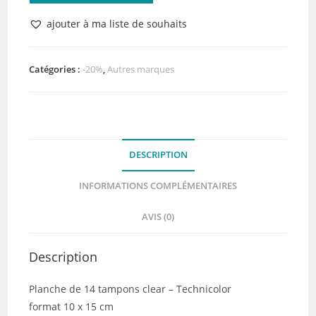
Tampons
ajouter à ma liste de souhaits
clear
Technicolor
-
Catégories :
-20%
,
Autres marques
HA
PI
Little
Fox
DESCRIPTION
INFORMATIONS COMPLÉMENTAIRES
AVIS (0)
Description
Planche de 14 tampons clear – Technicolor
format 10 x 15 cm