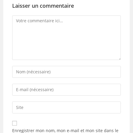
Laisser un commentaire
Comment
Enter
your
name
Enter
or
your
username
email
Saisir
to
address
l’URL
comment
to
de
comment
votre
Enregistrer mon nom, mon e-mail et mon site dans le