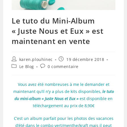
Le tuto du Mini-Album
« Juste Nous et Eux » est
maintenant en vente
Auteur/autrice
Publication
karen.plouhinec
19 décembre 2018
de
publiée :
Post
Commentaires
Le Blog
0 commentaire
la
category:
de
publication :
la
publication :
Vous avez été nombreuses à me le demander et
maintenant qu’il n’y a plus de kits disponibles,
le tuto
du mini-album « Juste Nous et Eux »
est disponible en
téléchargement au prix de 8,90€
C’est un album parfait pour les photos des vacances
d’été dans le combo vert/menthe/kraft mais il peut