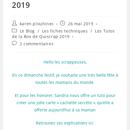
2019
Auteur/autrice
Publication
karen.plouhinec
26 mai 2019
de
publiée :
Post
Le Blog
/
Les fiches techniques
/
Les Tutos
la
category:
de la Box de Quiscrap 2019
publication :
Commentaires
2 commentaires
de
la
publication :
Hello les scrappeuses,
En ce dimanche festif, je souhaite une très belle fête à
toutes les mamans du monde.
Et pour les honorer, Sandra nous offre un tuto pour
créer une jolie carte « cachette secrète », qu’elle a
offerte aujourd’hui à sa maman
Retrouvez ses explications ici: