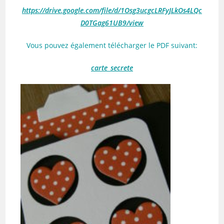
https://drive.google.com/file/d/1Osg3ucgcLRFyJLkOs4LQc
D0TGag61UB9/view
Vous pouvez également télécharger le PDF suivant:
carte_secrete