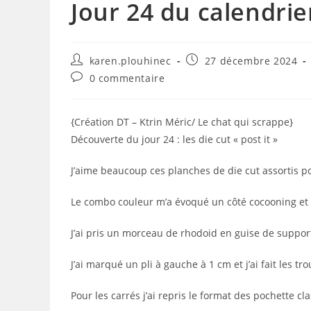
Jour 24 du calendrie
Auteur/autrice
Publication
karen.plouhinec
27 décembre 2024
de
publiée :
Commentaires
0 commentaire
la
de
publication :
la
publication :
{Création DT – Ktrin Méric/ Le chat qui scrappe}
Découverte du jour 24 : les die cut « post it »
J’aime beaucoup ces planches de die cut assortis po
Le combo couleur m’a évoqué un côté cocooning et 
J’ai pris un morceau de rhodoid en guise de support 
J’ai marqué un pli à gauche à 1 cm et j’ai fait les t
Pour les carrés j’ai repris le format des pochette cl