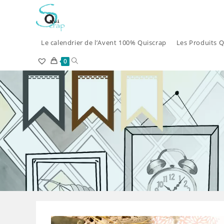
Skip
to
content
Le calendrier de l’Avent 100% Quiscrap
Les Produits Q
Toggle
0
website
search