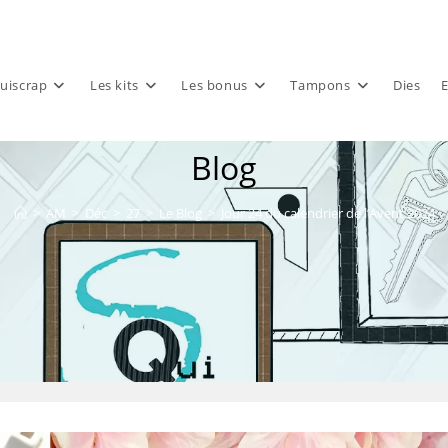
uiscrap
Les kits
Les bonus
Tampons
Dies
E
Blog
>
AM
>
Déc
>
27
>
Le Blog
>
Jour 24 du calendrier de l’Avent 2024