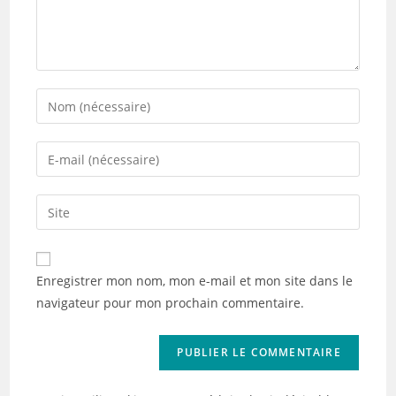
Enter
your
name
Enter
or
your
username
email
Saisir
to
address
l’URL
comment
to
de
comment
votre
Enregistrer mon nom, mon e-mail et mon site dans le
site
navigateur pour mon prochain commentaire.
(facultatif)