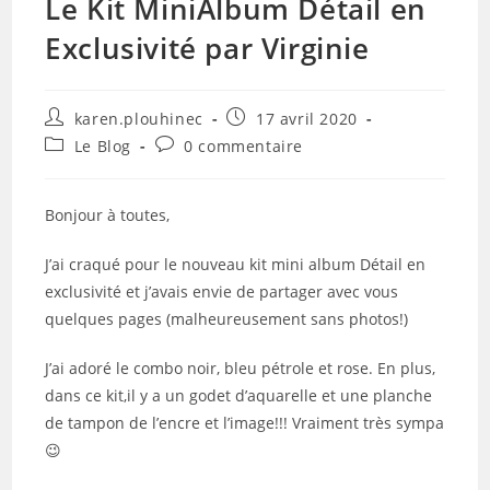
Le Kit MiniAlbum Détail en
Exclusivité par Virginie
Auteur/autrice
Publication
karen.plouhinec
17 avril 2020
de
publiée :
Post
Commentaires
Le Blog
0 commentaire
la
category:
de
publication :
la
publication :
Bonjour à toutes,
J’ai craqué pour le nouveau kit mini album Détail en
exclusivité et j’avais envie de partager avec vous
quelques pages (malheureusement sans photos!)
J’ai adoré le combo noir, bleu pétrole et rose. En plus,
dans ce kit,il y a un godet d’aquarelle et une planche
de tampon de l’encre et l’image!!! Vraiment très sympa
😉