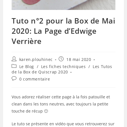
Tuto n°2 pour la Box de Mai
2020: La Page d’Edwige
Verrière
Auteur/autrice
Publication
karen.plouhinec
18 mai 2020
de
publiée :
Post
Le Blog
/
Les fiches techniques
/
Les Tutos
la
category:
de la Box de Quiscrap 2020
publication :
Commentaires
0 commentaire
de
la
publication :
Vous adorez réaliser cette page à la fois patouille et
clean dans les tons neutres, avec toujours la petite
touche de récup 🙂
Le tuto se présente en vidéo que vous retrouverez sur