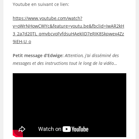
Youtube en suivant ce lien:
https://www.youtube.com/watch?
v=oWrNHowCWYc&feature=youtu.be&fbclid=IwAR2kH
3_2a7d20TL_qmvbcvoFvfdsuHAeklID7eRIK8Skpwex4Zz
9iEH-U_o
Petit message d’Edwige:
Attention, j’ai disséminé des
messages et des instructions tout le long de la vidéo…