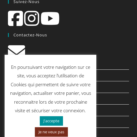
Suivez-Nous
Contactez-Nous
contact@quiscrap.fr
En poursuivant votre navigation sur ce
Les Fiches Techniques et les Tutos
site, vous acceptez l’utilisation de
Cookies qui permettent de suivre votre
Le Blog
navigation, actualiser votre panier, vous
Conditions générales de vente
reconnaitre lors de votre prochaine
Mentions légales
visite et sécuriser votre connexion.
J'accepte
Politique de confidentialité
Je ne veux pas
politique de cookies