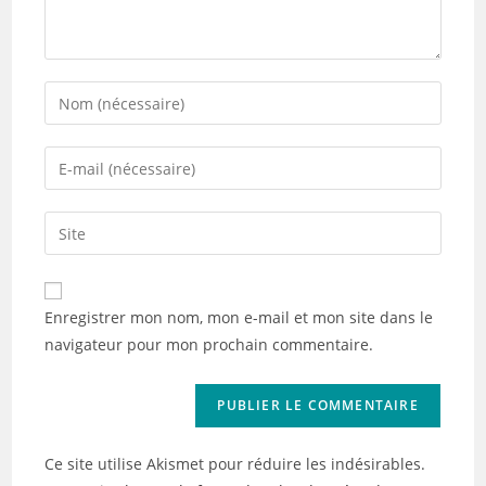
Enter
your
name
Enter
or
your
username
email
Saisir
to
address
l’URL
comment
to
de
comment
votre
Enregistrer mon nom, mon e-mail et mon site dans le
site
navigateur pour mon prochain commentaire.
(facultatif)
Ce site utilise Akismet pour réduire les indésirables.