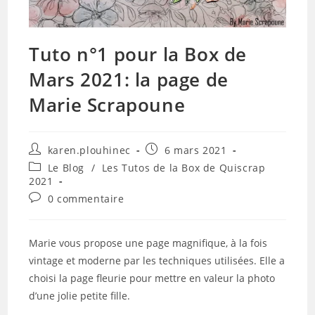
Tuto n°1 pour la Box de
Mars 2021: la page de
Marie Scrapoune
Auteur/autrice
Publication
karen.plouhinec
6 mars 2021
de
publiée :
Post
Le Blog
/
Les Tutos de la Box de Quiscrap
la
category:
2021
publication :
Commentaires
0 commentaire
de
la
publication :
Marie vous propose une page magnifique, à la fois
vintage et moderne par les techniques utilisées. Elle a
choisi la page fleurie pour mettre en valeur la photo
d’une jolie petite fille.