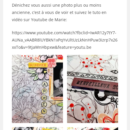
Dénichez vous aussi une photo plus ou moins
ancienne, c’est à vous de voir et suivez le tuto en
vidéo sur Youtube de Marie:
https://www.youtube.com/watch?fbclid=IwAR12y7tY7-
AUNa_vAABR8lUYBkN1xPqYvUltUzLkNnHPuw3izrp7x26
xxTo&v=9tjaWnHbpxw&feature=youtu.be