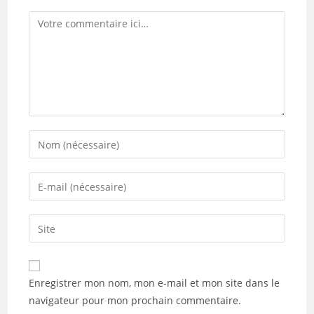
Comment
Enter
your
name
Enter
or
your
username
email
Saisir
to
address
l’URL
comment
to
de
comment
votre
Enregistrer mon nom, mon e-mail et mon site dans le
site
navigateur pour mon prochain commentaire.
(facultatif)