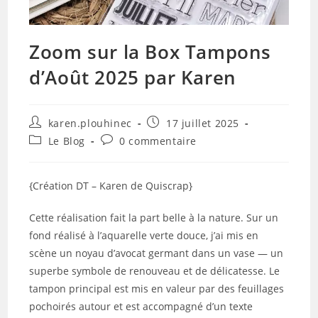
Zoom sur la Box Tampons
d’Août 2025 par Karen
Auteur/autrice
Publication
karen.plouhinec
17 juillet 2025
de
publiée :
Post
Commentaires
Le Blog
0 commentaire
la
category:
de
publication :
la
publication :
{Création DT – Karen de Quiscrap}
Cette réalisation fait la part belle à la nature. Sur un
fond réalisé à l’aquarelle verte douce, j’ai mis en
scène un noyau d’avocat germant dans un vase — un
superbe symbole de renouveau et de délicatesse. Le
tampon principal est mis en valeur par des feuillages
pochoirés autour et est accompagné d’un texte