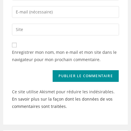
name
Enter
or
your
username
email
Saisir
to
address
l’URL
comment
to
de
comment
votre
Enregistrer mon nom, mon e-mail et mon site dans le
site
navigateur pour mon prochain commentaire.
(facultatif)
Ce site utilise Akismet pour réduire les indésirables.
En savoir plus sur la façon dont les données de vos
commentaires sont traitées
.