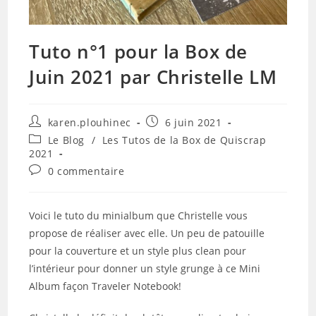
Tuto n°1 pour la Box de
Juin 2021 par Christelle LM
Auteur/autrice
Publication
karen.plouhinec
6 juin 2021
de
publiée :
Post
Le Blog
/
Les Tutos de la Box de Quiscrap
la
category:
2021
publication :
Commentaires
0 commentaire
de
la
publication :
Voici le tuto du minialbum que Christelle vous
propose de réaliser avec elle. Un peu de patouille
pour la couverture et un style plus clean pour
l’intérieur pour donner un style grunge à ce Mini
Album façon Traveler Notebook!