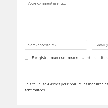
Comment
Enter
Enter
your
your
name
email
Enregistrer mon nom, mon e-mail et mon site 
or
address
username
to
to
comment
comment
Ce site utilise Akismet pour réduire les indésirable
sont traitées
.