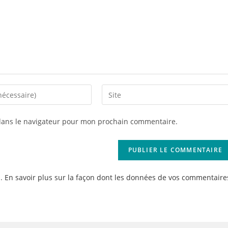
Saisir
l’URL
de
dans le navigateur pour mon prochain commentaire.
votre
site
(facultatif)
s.
En savoir plus sur la façon dont les données de vos commentaire