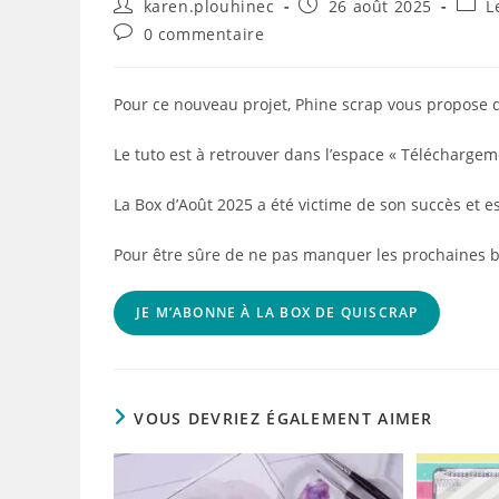
Auteur/autrice
Publication
Post
karen.plouhinec
26 août 2025
L
de
publiée :
categ
Commentaires
0 commentaire
la
de
publication :
la
publication :
Pour ce nouveau projet, Phine scrap vous propose de
Le tuto est à retrouver dans l’espace « Téléchargem
La
Box d’Août 2025 a été victime de son succès et e
Pour être sûre de ne pas manquer les prochaines bo
JE M’ABONNE À LA BOX DE QUISCRAP
VOUS DEVRIEZ ÉGALEMENT AIMER