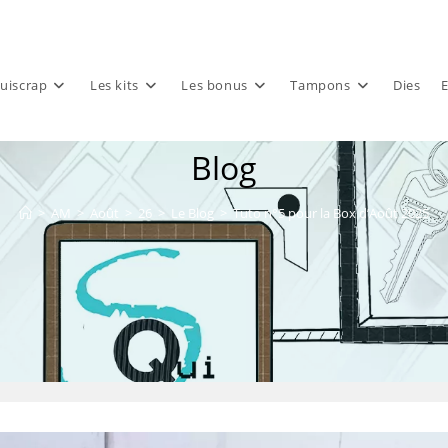
uiscrap
Les kits
Les bonus
Tampons
Dies
E
Blog
>
AM
>
Août
>
26
>
Le Blog
>
Tuto n°5 pour la Box d’Août 2025