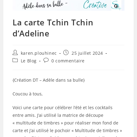
La carte Tchin Tchin
d’Adeline
Auteur/autrice
Publication
karen.plouhinec
25 juillet 2024
de
publiée :
Post
Commentaires
Le Blog
0 commentaire
la
category:
de
publication :
la
publication :
{Création DT – Adèle dans sa bulle}
Coucou à tous,
Voici une carte pour célébrer l’été et les cocktails
entre amis. J’ai utilisé la matrice de découpe
« multitude de timbres » pour réaliser mon fond de
carte et j’ai utilisé le pochoir « Multitude de timbres »