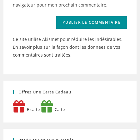
site
navigateur pour mon prochain commentaire.
(facultatif)
Ce site utilise Akismet pour réduire les indésirables.
En savoir plus sur la façon dont les données de vos
commentaires sont traitées
.
Offrez Une Carte Cadeau
E-carte
Carte
Produits Les Mieux Notés