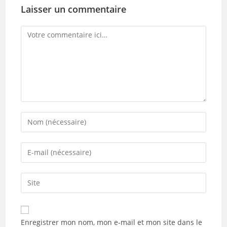
Laisser un commentaire
Comment
Enter
your
name
Enter
or
your
username
email
Saisir
to
address
l’URL
comment
to
de
comment
votre
Enregistrer mon nom, mon e-mail et mon site dans le