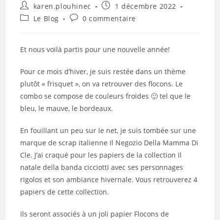
Auteur/autrice
Publication
karen.plouhinec
1 décembre 2022
de
publiée :
Post
Commentaires
Le Blog
0 commentaire
la
category:
de
publication :
la
publication :
Et nous voilà partis pour une nouvelle année!
Pour ce mois d’hiver, je suis restée dans un thème
plutôt « frisquet », on va retrouver des flocons. Le
combo se compose de couleurs froides 🙂 tel que le
bleu, le mauve, le bordeaux.
En fouillant un peu sur le net, je suis tombée sur une
marque de scrap italienne Il Negozio Della Mamma Di
Cle. J’ai craqué pour les papiers de la collection Il
natale della banda cicciotti avec ses personnages
rigolos et son ambiance hivernale. Vous retrouverez 4
papiers de cette collection.
Ils seront associés à un joli papier Flocons de