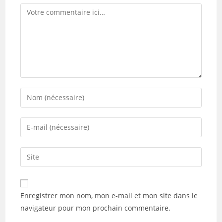
Comment
Enter
your
name
Enter
or
your
username
email
Saisir
to
address
l’URL
comment
to
de
comment
votre
Enregistrer mon nom, mon e-mail et mon site dans le
site
navigateur pour mon prochain commentaire.
(facultatif)