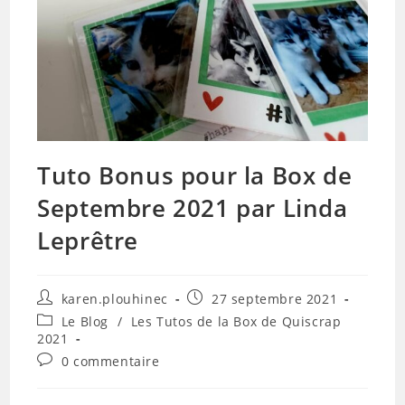
Tuto Bonus pour la Box de
Septembre 2021 par Linda
Leprêtre
Auteur/autrice
Publication
karen.plouhinec
27 septembre 2021
de
publiée :
Post
Le Blog
/
Les Tutos de la Box de Quiscrap
la
category:
2021
publication :
Commentaires
0 commentaire
de
la