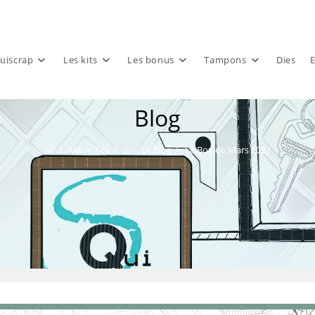
uiscrap
Les kits
Les bonus
Tampons
Dies
E
Blog
>
AM
>
Fév
>
1
>
Le Blog
>
La Box de Mars 2022