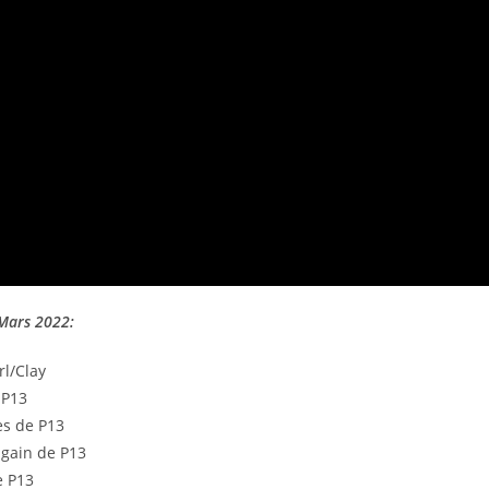
 Mars 2022:
rl/Clay
 P13
es de P13
again de P13
e P13