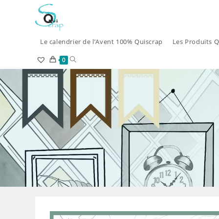
Skip
to
content
Le calendrier de l’Avent 100% Quiscrap
Les Produits Q
Toggle
0
website
search