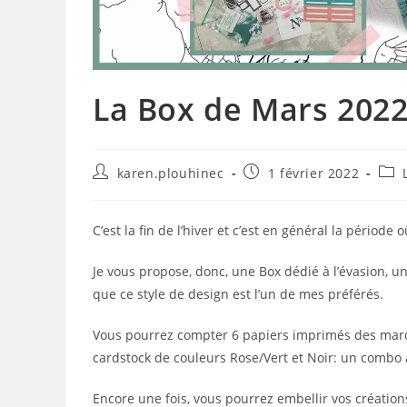
La Box de Mars 202
Auteur/autrice
Publication
Post
karen.plouhinec
1 février 2022
de
publiée :
cate
la
publication :
C’est la fin de l’hiver et c’est en général la période
Je vous propose, donc, une Box dédié à l’évasion, u
que ce style de design est l’un de mes préférés.
Vous pourrez compter 6 papiers imprimés des marque
cardstock de couleurs Rose/Vert et Noir: un combo à 
Encore une fois, vous pourrez embellir vos création