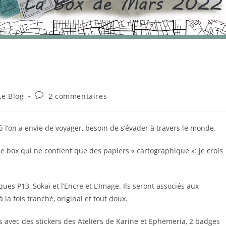
2
Commentaires
Le Blog
2 commentaires
gory:
de
la
publication :
 oû l’on a envie de voyager, besoin de s’évader à travers le monde.
ne box qui ne contient que des papiers « cartographique »: je crois
s P13, Sokaï et l’Encre et L’Image. Ils seront associés aux
la fois tranché, original et tout doux.
s avec des stickers des Ateliers de Karine et Ephemeria, 2 badges