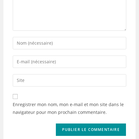
Enter
your
name
Enter
or
your
username
email
Saisir
to
address
l’URL
comment
to
de
comment
votre
Enregistrer mon nom, mon e-mail et mon site dans le
site
navigateur pour mon prochain commentaire.
(facultatif)