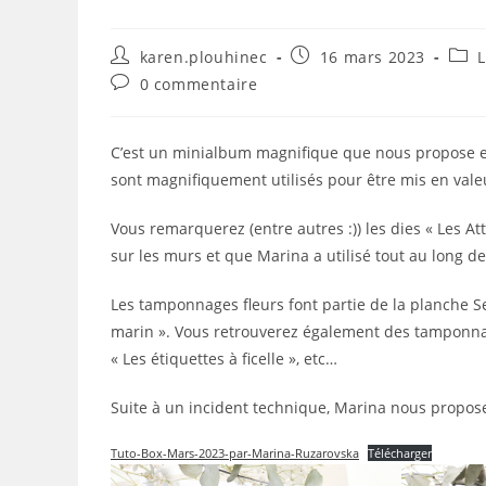
Auteur/autrice
Publication
Post
karen.plouhinec
16 mars 2023
L
de
publiée :
cate
Commentaires
0 commentaire
la
de
publication :
la
publication :
C’est un minialbum magnifique que nous propose en
sont magnifiquement utilisés pour être mis en vale
Vous remarquerez (entre autres :)) les dies « Les At
sur les murs et que Marina a utilisé tout au long de
Les tamponnages fleurs font partie de la planche Se 
marin ». Vous retrouverez également des tamponnage
« Les étiquettes à ficelle », etc…
Suite à un incident technique, Marina nous propose
Tuto-Box-Mars-2023-par-Marina-Ruzarovska
Télécharger