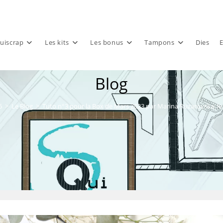
uiscrap
Les kits
Les bonus
Tampons
Dies
E
Blog
6
>
Le Blog
>
Tuto n°3 pour la Box de Mars 2023 par Marina Ruzarovska: l