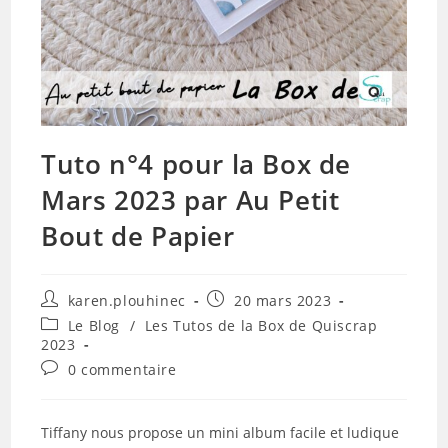
Tuto n°4 pour la Box de
Mars 2023 par Au Petit
Bout de Papier
Auteur/autrice
Publication
karen.plouhinec
20 mars 2023
de
publiée :
Post
Le Blog
/
Les Tutos de la Box de Quiscrap
la
category:
2023
publication :
Commentaires
0 commentaire
de
la
publication :
Tiffany nous propose un mini album facile et ludique