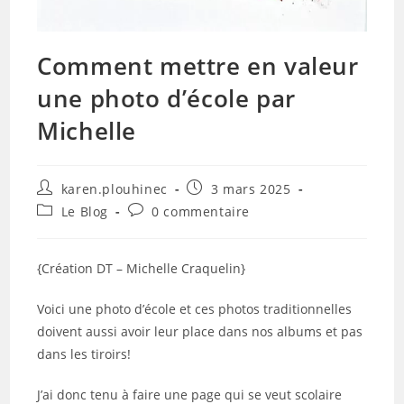
Comment mettre en valeur
une photo d’école par
Michelle
Auteur/autrice
Publication
karen.plouhinec
3 mars 2025
de
publiée :
Post
Commentaires
Le Blog
0 commentaire
la
category:
de
publication :
la
publication :
{Création DT – Michelle Craquelin}
Voici une photo d’école et ces photos traditionnelles
doivent aussi avoir leur place dans nos albums et pas
dans les tiroirs!
J’ai donc tenu à faire une page qui se veut scolaire