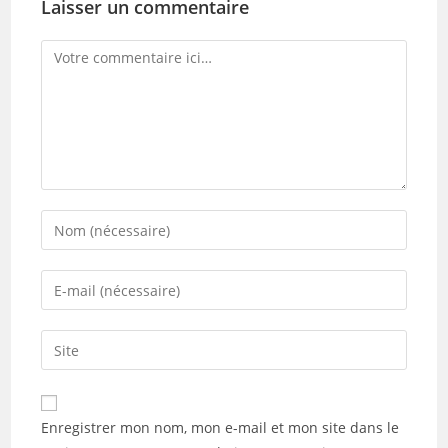
Laisser un commentaire
Comment
Enter
your
name
Enter
or
your
username
email
Saisir
to
address
l’URL
comment
to
de
comment
votre
Enregistrer mon nom, mon e-mail et mon site dans le
site