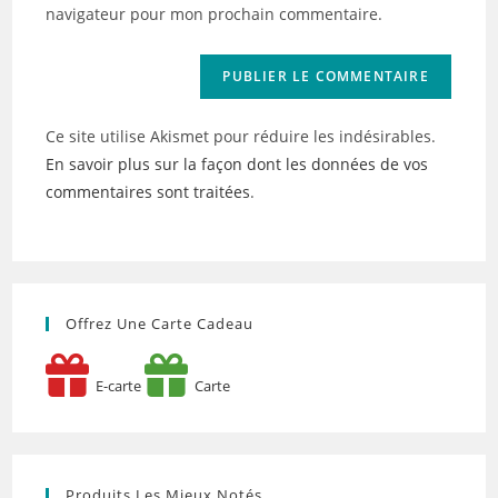
site
navigateur pour mon prochain commentaire.
(facultatif)
Ce site utilise Akismet pour réduire les indésirables.
En savoir plus sur la façon dont les données de vos
commentaires sont traitées
.
Offrez Une Carte Cadeau
E-carte
Carte
Produits Les Mieux Notés