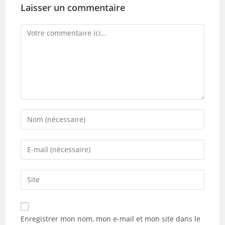
Laisser un commentaire
Comment
Enter
your
name
Enter
or
your
username
email
Saisir
to
address
l’URL
comment
to
de
comment
votre
Enregistrer mon nom, mon e-mail et mon site dans le