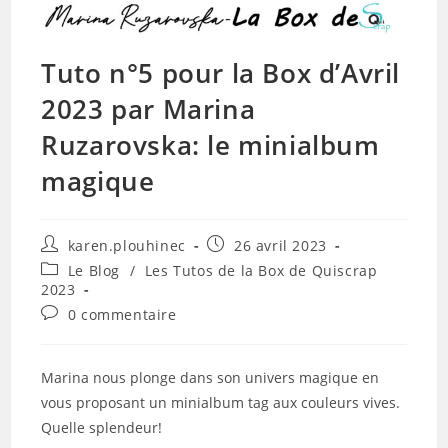
Tuto n°5 pour la Box d’Avril
2023 par Marina
Ruzarovska: le minialbum
magique
Auteur/autrice
Publication
karen.plouhinec
26 avril 2023
de
publiée :
Post
Le Blog
/
Les Tutos de la Box de Quiscrap
la
category:
2023
publication :
Commentaires
0 commentaire
de
la
publication :
Marina nous plonge dans son univers magique en
vous proposant un minialbum tag aux couleurs vives.
Quelle splendeur!