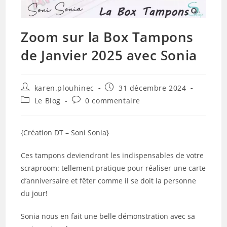
Zoom sur la Box Tampons
de Janvier 2025 avec Sonia
Auteur/autrice
Publication
karen.plouhinec
31 décembre 2024
de
publiée :
Post
Commentaires
Le Blog
0 commentaire
la
category:
de
publication :
la
publication :
{Création DT – Soni Sonia}
Ces tampons deviendront les indispensables de votre
scraproom: tellement pratique pour réaliser une carte
d’anniversaire et fêter comme il se doit la personne
du jour!
Sonia nous en fait une belle démonstration avec sa