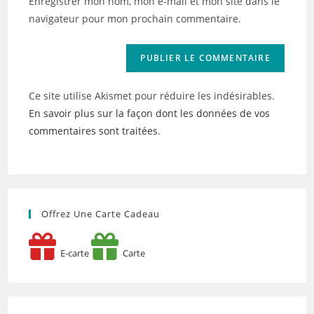
Enregistrer mon nom, mon e-mail et mon site dans le
site
navigateur pour mon prochain commentaire.
(facultatif)
Ce site utilise Akismet pour réduire les indésirables.
En savoir plus sur la façon dont les données de vos
commentaires sont traitées
.
Offrez Une Carte Cadeau
E-carte
Carte