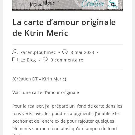
La carte d’amour originale
de Ktrin Meric
Auteur/autrice
Publication
karen.plouhinec
8 mai 2023
de
publiée :
Post
Commentaires
Le Blog
0 commentaire
la
category:
de
publication :
la
publication :
{Création DT – Ktrin Meric}
Voici une carte d’amour originale
Pour la réaliser, j’ai préparé un fond de carte dans les
tons verts avec les poudres à pigments. J’ai utilisé le
pochoir et de l’encre oxide pour rajouter quelques
éléments sur mon fond ainsi qu’un tampon de fond