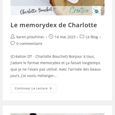
Le memorydex de Charlotte
Auteur/autrice
Publication
Post
karen.plouhinec
14 mai 2023
Le Blog
de
publiée :
category:
Commentaires
0 commentaire
la
de
publication :
la
{Création DT - Charlotte Bouchet} Bonjour à tous,
publication :
J'adore le format memorydex et ça faisait longtemps
que je ne l'avais pas utilisé. Avec l'arrivée des beaux
jours, j'ai voulu mélanger…
Le
Continuer La Lecture
Memorydex
De
Charlotte