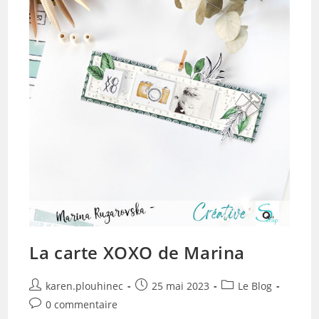
La carte XOXO de Marina
Auteur/autrice
Publication
Post
karen.plouhinec
25 mai 2023
Le Blog
de
publiée :
category:
Commentaires
0 commentaire
la
de