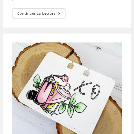
Tuto
Continuer La Lecture
N°3
Pour
La
Box
De
Mai
2023
Par
Marina
Ruzarovska:
La
Carte
Shakerbox