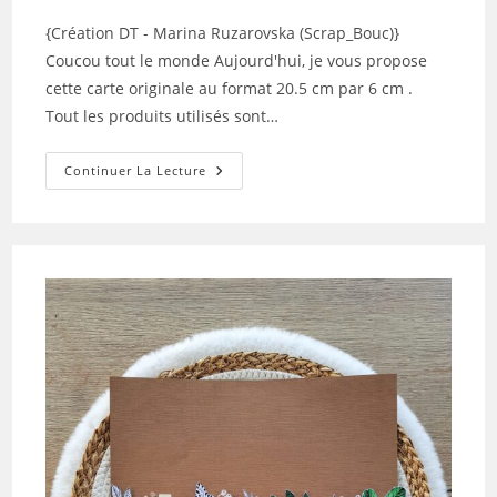
publication :
la
{Création DT - Marina Ruzarovska (Scrap_Bouc)}
publication :
Coucou tout le monde Aujourd'hui, je vous propose
cette carte originale au format 20.5 cm par 6 cm .
Tout les produits utilisés sont…
La
Continuer La Lecture
Carte
XOXO
De
Marina