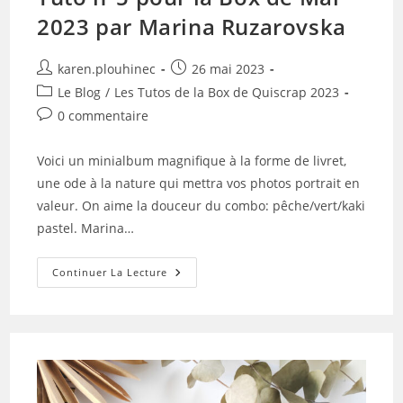
2023 par Marina Ruzarovska
Auteur/autrice
Publication
karen.plouhinec
26 mai 2023
de
publiée :
Post
Le Blog
/
Les Tutos de la Box de Quiscrap 2023
la
category:
Commentaires
0 commentaire
publication :
de
la
Voici un minialbum magnifique à la forme de livret,
publication :
une ode à la nature qui mettra vos photos portrait en
valeur. On aime la douceur du combo: pêche/vert/kaki
pastel. Marina…
Tuto
Continuer La Lecture
N°5
Pour
La
Box
De
Mai
2023
Par
Marina
Ruzarovska