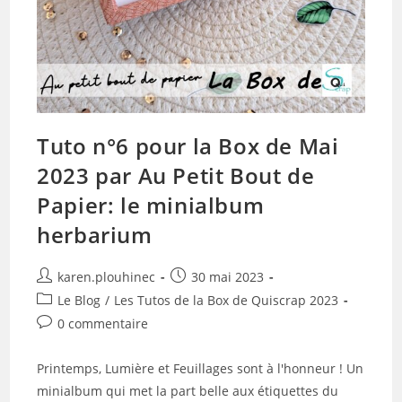
Tuto n°6 pour la Box de Mai
2023 par Au Petit Bout de
Papier: le minialbum
herbarium
Auteur/autrice
Publication
karen.plouhinec
30 mai 2023
de
publiée :
Post
Le Blog
/
Les Tutos de la Box de Quiscrap 2023
la
category:
Commentaires
0 commentaire
publication :
de
la
Printemps, Lumière et Feuillages sont à l'honneur ! Un
publication :
minialbum qui met la part belle aux étiquettes du