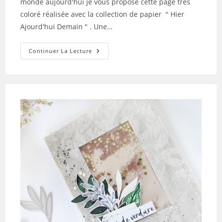
monde aujourd'hui je vous propose cette page très
coloré réalisée avec la collection de papier " Hier
Ajourd'hui Demain " . Une…
La
Continuer La Lecture
Page
Colorée
De
Marina:
Retour
Sur
La
Collection
Hier
Aujourd’hui
Demain