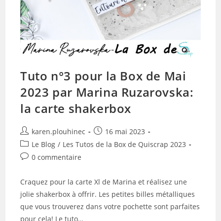
Tuto n°3 pour la Box de Mai
2023 par Marina Ruzarovska:
la carte shakerbox
Auteur/autrice
Publication
karen.plouhinec
16 mai 2023
de
publiée :
Post
Le Blog
/
Les Tutos de la Box de Quiscrap 2023
la
category:
Commentaires
0 commentaire
publication :
de
la
Craquez pour la carte Xl de Marina et réalisez une
publication :
jolie shakerbox à offrir. Les petites billes métalliques
que vous trouverez dans votre pochette sont parfaites
pour cela! Le tuto…