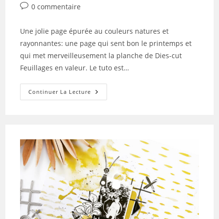
la
category:
Commentaires
0 commentaire
publication :
de
la
Une jolie page épurée au couleurs natures et
publication :
rayonnantes: une page qui sent bon le printemps et
qui met merveilleusement la planche de Dies-cut
Feuillages en valeur. Le tuto est…
Tuto
Continuer La Lecture
N°4
Pour
La
Box
De
Mai
2023
Par
Au
Petit
Bout
De
Papier