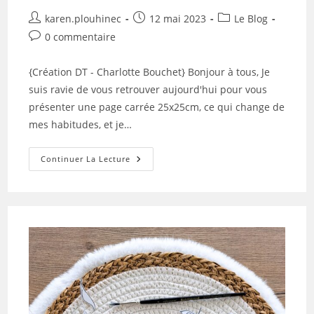
Auteur/autrice
Publication
Post
karen.plouhinec
12 mai 2023
Le Blog
de
publiée :
category:
Commentaires
0 commentaire
la
de
publication :
la
{Création DT - Charlotte Bouchet} Bonjour à tous, Je
publication :
suis ravie de vous retrouver aujourd'hui pour vous
présenter une page carrée 25x25cm, ce qui change de
mes habitudes, et je…
La
Continuer La Lecture
Page
Flash-
Back
De
Charlotte
Bouchet