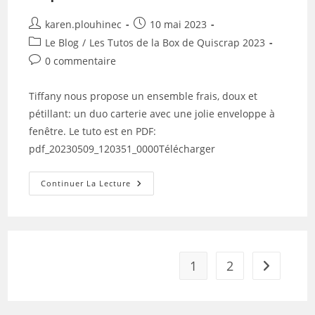
Auteur/autrice
Publication
karen.plouhinec
10 mai 2023
de
publiée :
Post
Le Blog
/
Les Tutos de la Box de Quiscrap 2023
la
category:
Commentaires
0 commentaire
publication :
de
la
Tiffany nous propose un ensemble frais, doux et
publication :
pétillant: un duo carterie avec une jolie enveloppe à
fenêtre. Le tuto est en PDF:
pdf_20230509_120351_0000Télécharger
Tuto
Continuer La Lecture
N°2
Pour
La
Box
De
Mai
2023
Par
1
2
Aller à la 
Au
Petit
Bout
De
Papier