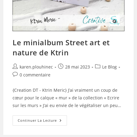
Le minialbum Street art et
nature de Ktrin
Auteur/autrice
Publication
Post
karen.plouhinec
28 mai 2023
Le Blog
de
publiée :
category:
Commentaires
0 commentaire
la
de
publication :
la
{Creation DT - Ktrin Meric} J’ai vraiment un coup de
publication :
cœur pour le calque « mur » de la collection « Ecrire
sur les murs » J’ai eu envie de le végétaliser un peu…
Le
Continuer La Lecture
Minialbum
Street
Art