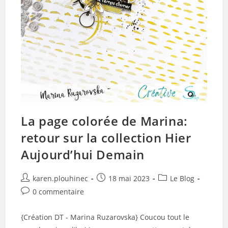
La page colorée de Marina:
retour sur la collection Hier
Aujourd’hui Demain
Auteur/autrice
Publication
Post
karen.plouhinec
18 mai 2023
Le Blog
de
publiée :
category:
Commentaires
0 commentaire
la
de
publication :
la
{Création DT - Marina Ruzarovska} Coucou tout le
publication :