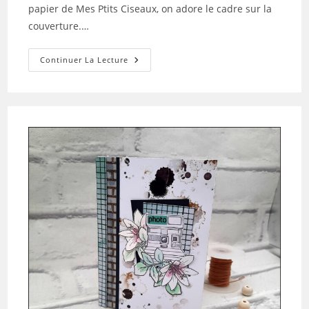
papier de Mes Ptits Ciseaux, on adore le cadre sur la
couverture.…
Tuto
Continuer La Lecture
N°6
Pour
La
Box
De
Mai
2023
Par
Au
Petit
Bout
De
Papier:
Le
Minialbum
Herbarium