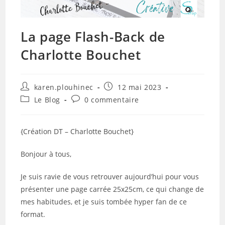
La page Flash-Back de
Charlotte Bouchet
Auteur/autrice
Publication
karen.plouhinec
12 mai 2023
de
publiée :
Post
Commentaires
Le Blog
0 commentaire
la
category:
de
publication :
la
publication :
{Création DT – Charlotte Bouchet}
Bonjour à tous,
Je suis ravie de vous retrouver aujourd’hui pour vous
présenter une page carrée 25x25cm, ce qui change de
mes habitudes, et je suis tombée hyper fan de ce
format.