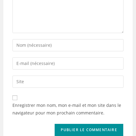
Enter
your
name
Enter
or
your
username
email
Saisir
to
address
l’URL
comment
to
de
comment
votre
Enregistrer mon nom, mon e-mail et mon site dans le
site
navigateur pour mon prochain commentaire.
(facultatif)