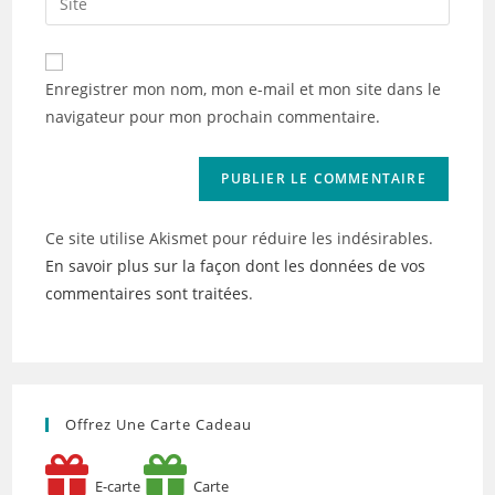
address
l’URL
comment
to
de
comment
votre
Enregistrer mon nom, mon e-mail et mon site dans le
site
navigateur pour mon prochain commentaire.
(facultatif)
Ce site utilise Akismet pour réduire les indésirables.
En savoir plus sur la façon dont les données de vos
commentaires sont traitées
.
Offrez Une Carte Cadeau
E-carte
Carte