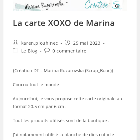
La carte XOXO de Marina
Auteur/autrice
Publication
karen.plouhinec
25 mai 2023
de
publiée :
Post
Commentaires
Le Blog
0 commentaire
la
category:
de
publication :
la
publication :
{Création DT – Marina Ruzarovska (Scrap_Bouc)}
Coucou tout le monde
Aujourd’hui, je vous propose cette carte originale au
format 20.5 cm par 6 cm .
Tout les produits utilisés sont de la boutique .
J’ai notamment utilisé la planche de dies cut « le