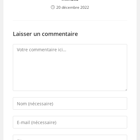
20 décembre 2022
Laisser un commentaire
Comment
Enter
your
name
Enter
or
your
username
email
Saisir
to