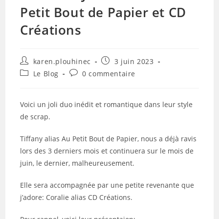
Petit Bout de Papier et CD
Créations
Auteur/autrice
Publication
karen.plouhinec
3 juin 2023
de
publiée :
Post
Commentaires
Le Blog
0 commentaire
la
category:
de
publication :
la
publication :
Voici un joli duo inédit et romantique dans leur style
de scrap.
Tiffany alias Au Petit Bout de Papier, nous a déjà ravis
lors des 3 derniers mois et continuera sur le mois de
juin, le dernier, malheureusement.
Elle sera accompagnée par une petite revenante que
j’adore: Coralie alias CD Créations.