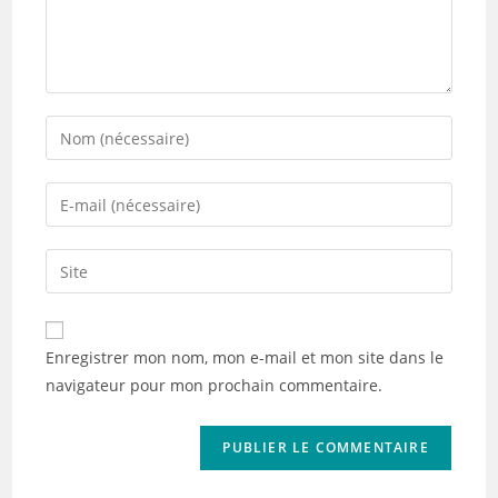
Enter
your
name
Enter
or
your
username
email
Saisir
to
address
l’URL
comment
to
de
comment
votre
Enregistrer mon nom, mon e-mail et mon site dans le
site
navigateur pour mon prochain commentaire.
(facultatif)